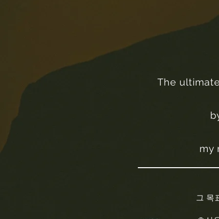
The ultimate
b
my 
그 목