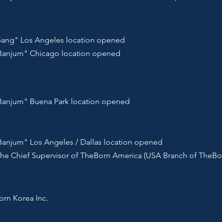
Sang" Los Angeles location opened
anjum" Chicago location opened
anjum" Buena Park location opened
njum" Los Angeles / Dallas location opened
 the Chief Supervisor of TheBorn America (USA Branch of TheBor
orn Korea Inc.