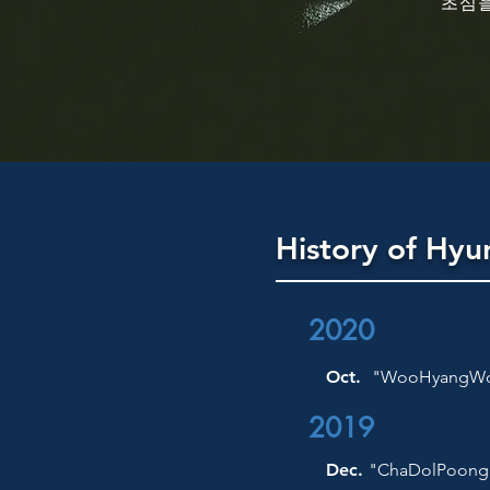
초심을
History of Hyu
2020
Oct.
"WooHyangWoo
2019
Dec.
"ChaDolPoong" 