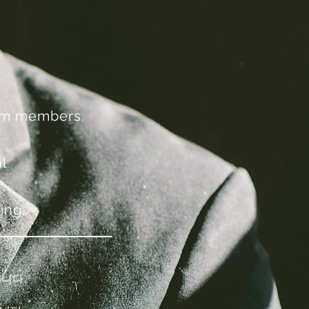
team members.
l.
ing.
니다.