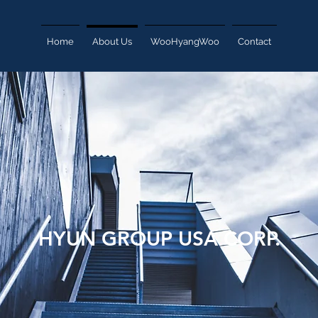
Home
About Us
WooHyangWoo
Contact
HYUN GROUP USA CORP.