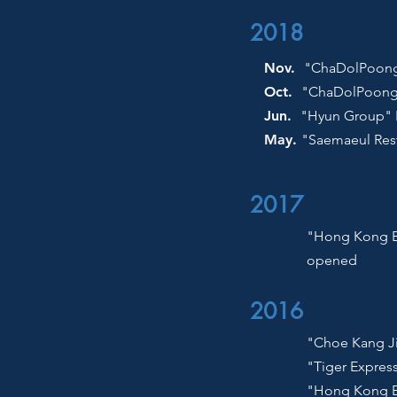
2018
Nov.
"ChaDolPoong"
Oct.
"ChaDolPoong"
Jun.
"Hyun Group" 
May.
"Saemaeul Rest
2017
"Hong Kong Ba
opened
2016
"Choe Kang Ji
"Tiger Expres
"Hong Kong Ba