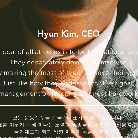
Hyun Kim, CEO
 goal of all athletes is to be the national 
They desperately devote themselves
y making the most of them achieve their goa
Just like how they endeavor for their goal,
management philosophy is honest hardwork
모든 운동선수들은 국가대표가 최종 목표입니다.
표를 이루기 위해 피나는 노력과 땀방울을 흘리며 최선을 다합
국가대표가 되기 위한 마음과 똑같은 마음으로,